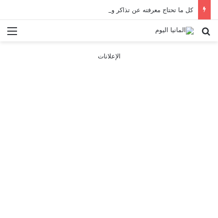
كل ما تحتاج معرفته عن تذاكر ووسائل النقل في باريس 2025
بحث عن
الق
الإعلانات