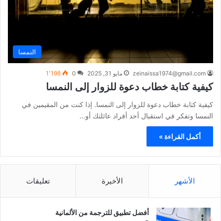
النمسا
zeinaissa1974@gmail.com
مايو 31, 2025
0
1٬198
كيفية كتابة خطاب دعوة للزوار إلى النمسا
كيفية كتابة خطاب دعوة للزوار إلى النمسا. إذا كنت من المقيمين في
النمسا وتفكر في استقبال أحد أفراد عائلتك أو…
أكمل القراءة »
الأشهر
الأخيرة
تعليقات
أفضل تطبيق للترجمة من الألمانية