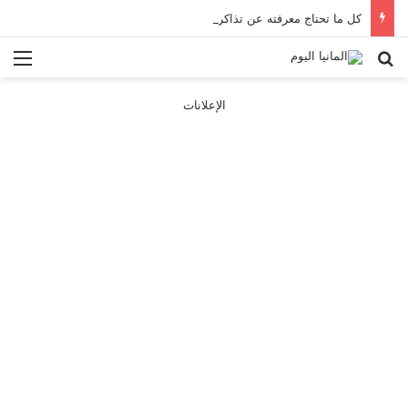
كل ما تحتاج معرفته عن تذاكر ووسائل النقل في باريس 2025
بحث عن
الق
الإعلانات