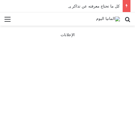
كل ما تحتاج معرفته عن تذاكر ووسائل النقل في باريس 2025
بحث عن
الق
الإعلانات