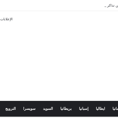
تذاكر ووسائل النقل في باريس 2025
الإعلانات
انيا
ايطاليا
إسبانيا
بريطانيا
السويد
سويسرا
النرويج