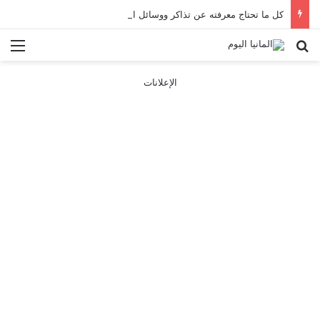
كل ما تحتاج معرفته عن تذاكر ووسائل النقل في باريس 2025
بحث عن
الق
الإعلانات