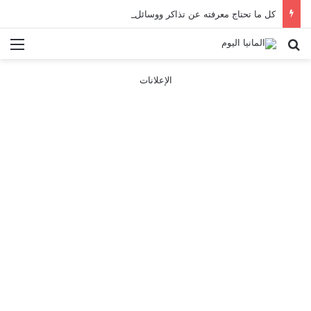
كل ما تحتاج معرفته عن تذاكر ووسائل النقل في باريس 2025
بحث عن
الق
الإعلانات