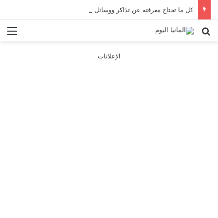
كل ما تحتاج معرفته عن تذاكر ووسائل النقل في باريس 2025
بحث عن
الق
الإعلانات