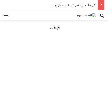
كل ما تحتاج معرفته عن تذاكر ووسائل النقل في باريس 2025
بحث عن
الق
الإعلانات