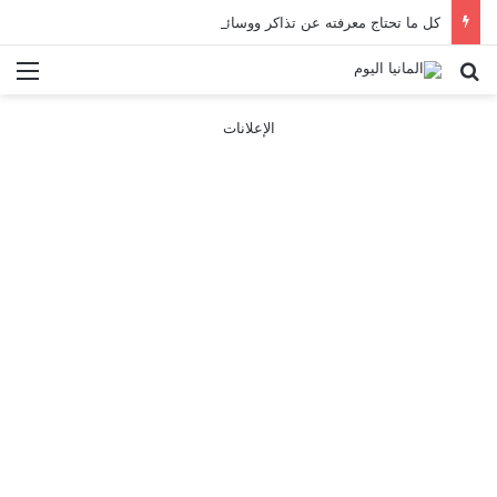
كل ما تحتاج معرفته عن تذاكر ووسائل النقل في باريس 2025
بحث عن
الق
الإعلانات