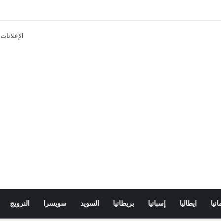
تذاكر ووسائل النقل في باريس 2025
الإعلانات
انيا
ايطاليا
إسبانيا
بريطانيا
السويد
سويسرا
النرويج