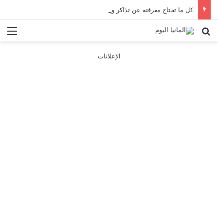
كل ما تحتاج معرفته عن تذاكر ووسائل النقل في باريس 2025
بحث عن
الق
الإعلانات