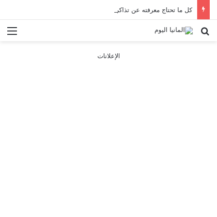
كل ما تحتاج معرفته عن تذاكر ووسائل النقل في باريس 2025
بحث عن
الق
الإعلانات