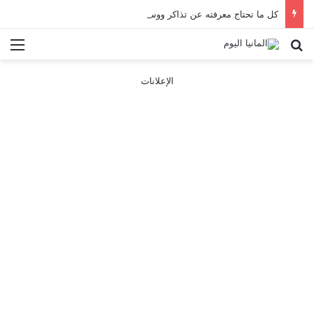
كل ما تحتاج معرفته عن تذاكر ووسائل النقل في باريس 2025
بحث عن
الق
الإعلانات