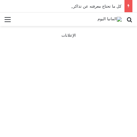
كل ما تحتاج معرفته عن تذاكر ووسائل النقل في باريس 2025
بحث عن
الق
الإعلانات