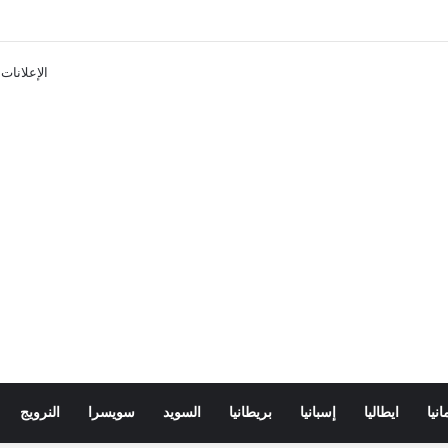
تذاكر ووسائل النقل في باريس 2025
الإعلانات
انيا
ايطاليا
إسبانيا
بريطانيا
السويد
سويسرا
النرويج