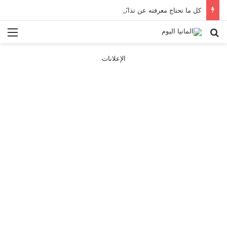
كل ما تحتاج معرفته عن تذاكر ووسائل النقل في باريس 2025
بحث عن
الق
الإعلانات