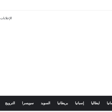
ن تذاكر ووسائل النقل في باريس 2025
الإعلانات
انيا
ايطاليا
إسبانيا
بريطانيا
السويد
سويسرا
النرويج