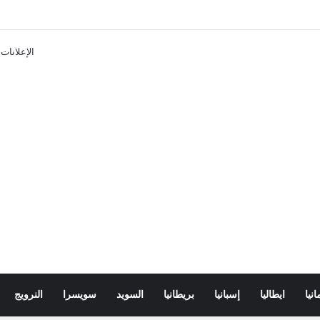
ن تذاكر ووسائل النقل في باريس 2025
الإعلانات
انيا
ايطاليا
إسبانيا
بريطانيا
السويد
سويسرا
النرويج