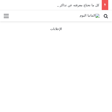
كل ما تحتاج معرفته عن تذاكر ووسائل النقل في باريس 2025
بحث عن
الق
الإعلانات