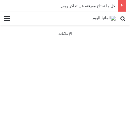
كل ما تحتاج معرفته عن تذاكر ووسائل النقل في باريس 2025
بحث عن
الق
الإعلانات