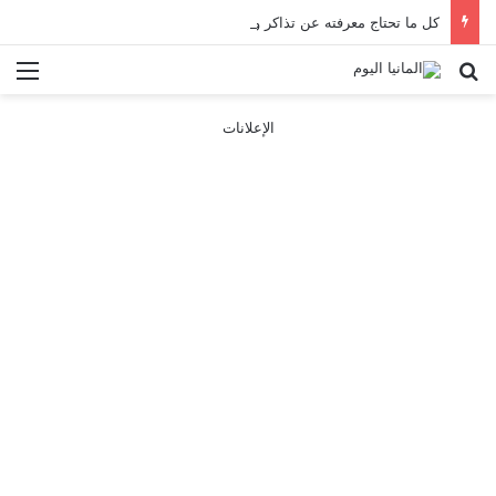
كل ما تحتاج معرفته عن تذاكر ووسائل النقل في باريس 2025
بحث عن
الق
الإعلانات