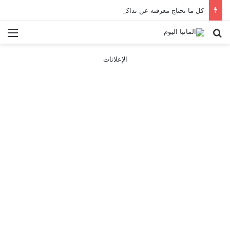
كل ما تحتاج معرفته عن تذاكر ووسائل النقل في باريس 2025
بحث عن
الق
الإعلانات