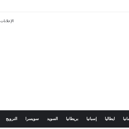
تذاكر ووسائل النقل في باريس 2025
الإعلانات
انيا
ايطاليا
إسبانيا
بريطانيا
السويد
سويسرا
النرويج