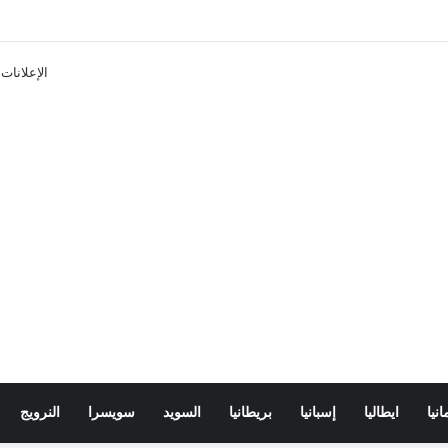
ن تذاكر ووسائل النقل في باريس 2025
الإعلانات
انيا
ايطاليا
إسبانيا
بريطانيا
السويد
سويسرا
النرويج