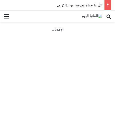
كل ما تحتاج معرفته عن تذاكر ووسائل النقل في باريس 2025
بحث عن
الق
الإعلانات