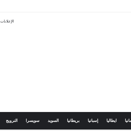
تذاكر ووسائل النقل في باريس 2025
الإعلانات
انيا
ايطاليا
إسبانيا
بريطانيا
السويد
سويسرا
النرويج