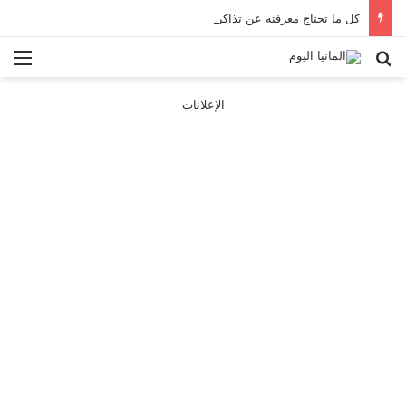
كل ما تحتاج معرفته عن تذاكر ووسائل النقل في باريس 2025
بحث عن
الق
الإعلانات