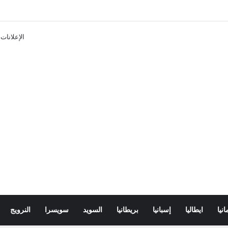
تذاكر ووسائل النقل في باريس 2025
الإعلانات
انيا
ايطاليا
إسبانيا
بريطانيا
السويد
سويسرا
النرويج