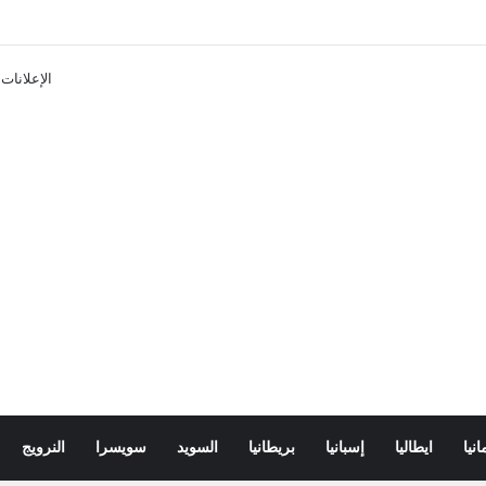
تذاكر ووسائل النقل في باريس 2025
الإعلانات
انيا
ايطاليا
إسبانيا
بريطانيا
السويد
سويسرا
النرويج