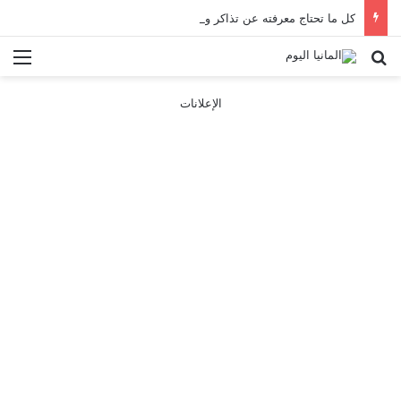
كل ما تحتاج معرفته عن تذاكر ووسائل النقل في باريس 2025
بحث عن
الق
الإعلانات