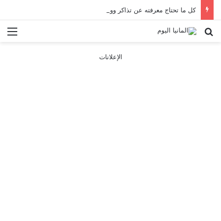
كل ما تحتاج معرفته عن تذاكر ووسائل النقل في باريس 2025
بحث عن
الق
الإعلانات