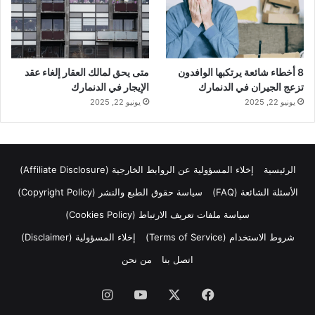
8 أخطاء شائعة يرتكبها الوافدون
متى يحق لمالك العقار إلغاء عقد
تزعج الجيران في الدنمارك
الإيجار في الدنمارك
يونيو 22, 2025
يونيو 22, 2025
الرئيسية
إخلاء المسؤولية عن الروابط الخارجية (Affiliate Disclosure)
الأسئلة الشائعة (FAQ)
سياسة حقوق الطبع والنشر (Copyright Policy)
سياسة ملفات تعريف الارتباط (Cookies Policy)
شروط الاستخدام (Terms of Service)
إخلاء المسؤولية (Disclaimer)
اتصل بنا
من نحن
فيسبوك
‫X
‫YouTube
انستقرام