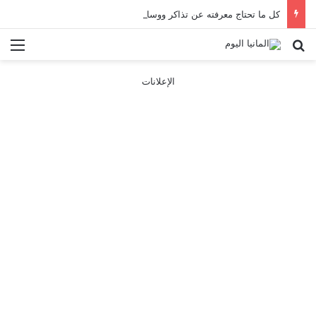
كل ما تحتاج معرفته عن تذاكر ووسائل النقل في باريس 2025
بحث عن
الق
الإعلانات