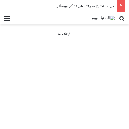
كل ما تحتاج معرفته عن تذاكر ووسائل النقل في باريس 2025
بحث عن
الق
الإعلانات