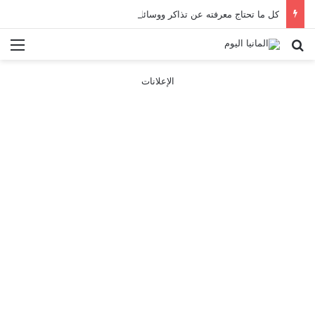
كل ما تحتاج معرفته عن تذاكر ووسائل النقل في باريس 2025
بحث عن
الق
الإعلانات