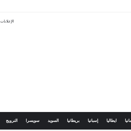
تذاكر ووسائل النقل في باريس 2025
الإعلانات
انيا
ايطاليا
إسبانيا
بريطانيا
السويد
سويسرا
النرويج