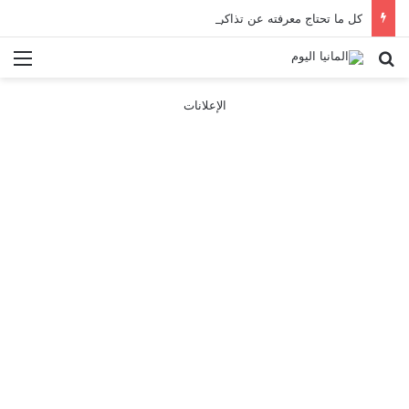
كل ما تحتاج معرفته عن تذاكر ووسائل النقل في باريس 2025
بحث عن
الق
الإعلانات