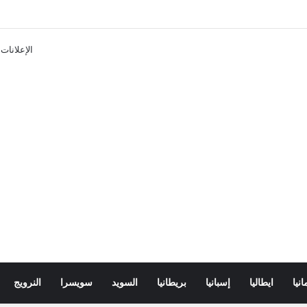
تذاكر ووسائل النقل في باريس 2025
الإعلانات
انيا
ايطاليا
إسبانيا
بريطانيا
السويد
سويسرا
النرويج