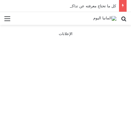
كل ما تحتاج معرفته عن تذاكر ووسائل النقل في باريس 2025
بحث عن
الق
الإعلانات