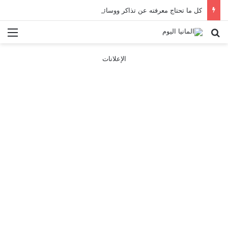
كل ما تحتاج معرفته عن تذاكر ووسائل النقل في باريس 2025
بحث عن
الق
الإعلانات