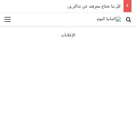
كل ما تحتاج معرفته عن تذاكر ووسائل النقل في باريس 2025
بحث عن
الق
الإعلانات