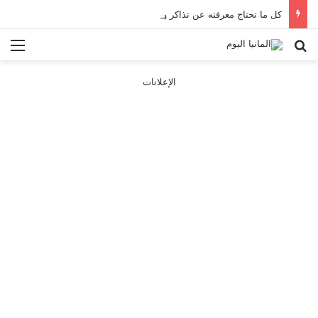
كل ما تحتاج معرفته عن تذاكر ووسائل النقل في باريس 2025
بحث عن
الق
الإعلانات