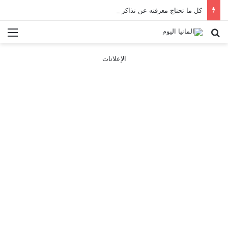
كل ما تحتاج معرفته عن تذاكر ووسائل النقل في باريس 2025
بحث عن
الق
الإعلانات