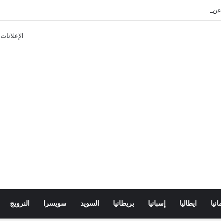
ن تذاكر ووسائل النقل في باريس 2025
الإعلانات
انيا
ايطاليا
إسبانيا
بريطانيا
السويد
سويسرا
النرويج