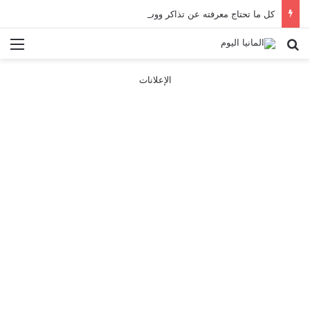
كل ما تحتاج معرفته عن تذاكر ووسائل النقل في باريس 2025
بحث عن
الق
الإعلانات