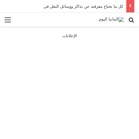
كل ما تحتاج معرفته عن تذاكر ووسائل النقل في باريس 2025
بحث عن
الق
الإعلانات