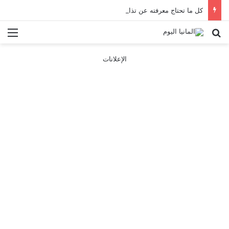
كل ما تحتاج معرفته عن تذاكر ووسائل النقل في باريس 2025
بحث عن
الق
الإعلانات