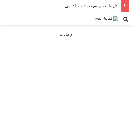
كل ما تحتاج معرفته عن تذاكر ووسائل النقل في باريس 2025
بحث عن
الق
الإعلانات