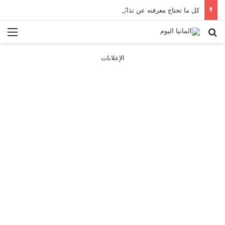
كل ما تحتاج معرفته عن تذاكر ووسائل النقل في باريس 2025
بحث عن
الق
الإعلانات