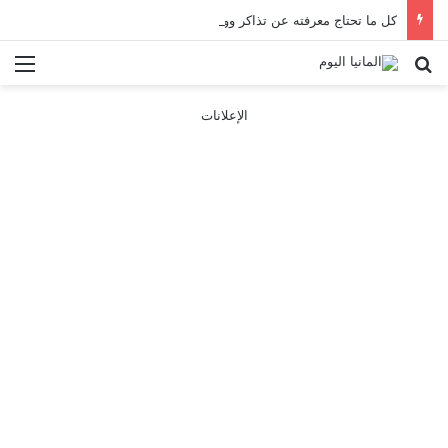
كل ما تحتاج معرفته عن تذاكر ووسائل النقل في باريس 2025
بحث عن
الق
الإعلانات