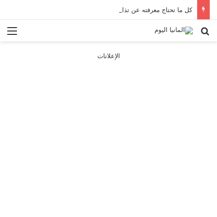
كل ما تحتاج معرفته عن تذاكر ووسائل النقل في باريس 2025
بحث عن
الق
الإعلانات